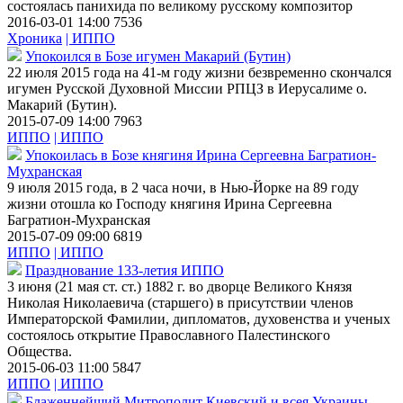
состоялась панихида по великому русскому композитор
2016-03-01 14:00
7536
Хроника
| ИППО
Упокоился в Бозе игумен Макарий (Бутин)
22 июля 2015 года на 41-м году жизни безвременно скончался
игумен Русской Духовной Миссии РПЦЗ в Иерусалиме о.
Макарий (Бутин).
2015-07-09 14:00
7963
ИППО
| ИППО
Упокоилась в Бозе княгиня Ирина Сергеевна Багратион-
Мухранская
9 июля 2015 года, в 2 часа ночи, в Нью-Йорке на 89 году
жизни отошла ко Господу княгиня Ирина Сергеевна
Багратион-Мухранская
2015-07-09 09:00
6819
ИППО
| ИППО
Празднование 133-летия ИППО
3 июня (21 мая ст. ст.) 1882 г. во дворце Великого Князя
Николая Николаевича (старшего) в присутствии членов
Императорской Фамилии, дипломатов, духовенства и ученых
состоялось открытие Православного Палестинского
Общества.
2015-06-03 11:00
5847
ИППО
| ИППО
Блаженнейший Митрополит Киевский и всея Украины