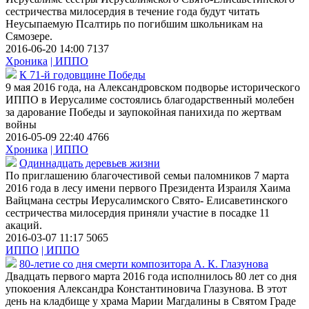
сестричества милосердия в течение года будут читать
Неусыпаемую Псалтирь по погибшим школьникам на
Сямозере.
2016-06-20 14:00
7137
Хроника
| ИППО
К 71-й годовщине Победы
9 мая 2016 года, на Александровском подворье исторического
ИППО в Иерусалиме состоялись благодарственный молебен
за дарование Победы и заупокойная панихида по жертвам
войны
2016-05-09 22:40
4766
Хроника
| ИППО
Одиннадцать деревьев жизни
По приглашению благочестивой семьи паломников 7 марта
2016 года в лесу имени первого Президента Израиля Хаима
Вайцмана сестры Иерусалимского Свято- Елисаветинского
сестричества милосердия приняли участие в посадке 11
акаций.
2016-03-07 11:17
5065
ИППО
| ИППО
80-летие со дня смерти композитора А. К. Глазунова
Двадцать первого марта 2016 года исполнилось 80 лет со дня
упокоения Александра Константиновича Глазунова. В этот
день на кладбище у храма Марии Магдалины в Святом Граде