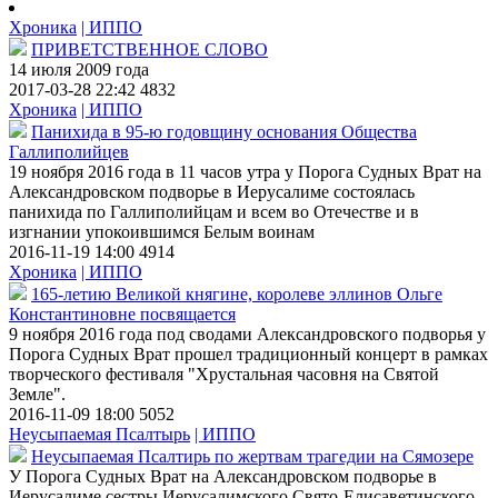
Хроника
| ИППО
ПРИВЕТСТВЕННОЕ СЛОВО
14 июля 2009 года
2017-03-28 22:42
4832
Хроника
| ИППО
Панихида в 95-ю годовщину основания Общества
Галлиполийцев
19 ноября 2016 года в 11 часов утра у Порога Судных Врат на
Александровском подворье в Иерусалиме состоялась
панихида по Галлиполийцам и всем во Отечестве и в
изгнании упокоившимся Белым воинам
2016-11-19 14:00
4914
Хроника
| ИППО
165-летию Великой княгине, королеве эллинов Ольге
Константиновне посвящается
9 ноября 2016 года под сводами Александровского подворья у
Порога Судных Врат прошел традиционный концерт в рамках
творческого фестиваля "Хрустальная часовня на Святой
Земле".
2016-11-09 18:00
5052
Неусыпаемая Псалтырь
| ИППО
Неусыпаемая Псалтирь по жертвам трагедии на Сямозере
У Порога Судных Врат на Александровском подворье в
Иерусалиме сестры Иерусалимского Свято-Елисаветинского