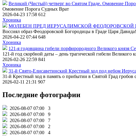
Великий (Чистый) четверг во Святом Граде. Омовение Пор
Омовение Порога Судных Врат
2026-04-23 17:58
612
Хроника
МОЛЕБЕН ПРЕД ИЕРУСАЛИМСКОЙ ФЕОДОРОВСКОЙ
Воссиял образ Феодоровской Богородицы в Граде Царя Давида
2026-04-22 07:44
648
Хроника
121-я годовщина гибели порфирородного Великого князя С
121-й год скорбной даты – день трагической гибели Великого 
2026-02-26 22:59
841
Хроника
31-й Свято-Елисаветинский Крестный ход под небом Иерус
31-й Крестный ход в память о прибытии в Святой Град гробов
2026-02-11 21:31
907
Последние фотографии
2026-08-07 07:00
3
2026-08-07 07:00
9
2026-08-07 07:00
7
2026-08-07 07:00
2
2026-08-07 07:00
4