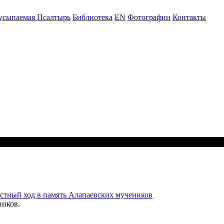
усыпаемая Псалтырь
Библиотека
EN
Фотографии
Контакты
стный ход в память Алапаевских мучеников
ников.