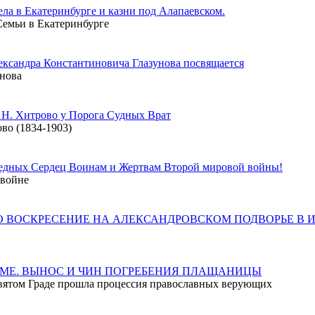
ела в Екатеринбурге и казни под Алапаевском.
 Семьи в Екатеринбурге
лександра Константиновича Глазунова посвящается
унова
. Н. Хитрово у Порога Судных Врат
во (1834-1903)
ведных Сердец Воинам и Жертвам Второй мировой войны!
 войне
О ВОСКРЕСЕНИЕ НА АЛЕКСАНДРОВСКОМ ПОДВОРЬЕ В 
ИМЕ. ВЫНОС И ЧИН ПОГРЕБЕНИЯ ПЛАЩАНИЦЫ
 Святом Граде прошла процессия православных верующих