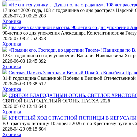
«Не спится узнику… Душа полна страданья». 108 лет расстр
17 июля 2026 года, 108-я годовщина со дня расстрела Царской
2026-07-20 00:25
208
Хроника
Два звука различной высоты. 90-летию со дня упокоения А
90-летию со дня упокоения Александра Константиновича Глаз
2026-07-08 21:52
358
Хроника
«Помяни его, Господи, во царствии Твоем»! Панихида по В
123-я годовщина со дня упокоения Василия Николаевича Хитро
2026-06-03 19:45
392
Хроника
Светлая Память Заветная и Вечный Покой в Колыбели Пра
81-й годовщина Священной Победы в Великой Отечественной
2026-06-03 19:38
512
Хроника
СВЯТОЙ БЛАГОДАТНЫЙ ОГОНЬ. СВЕТЛОЕ ХРИСТОВ
СВЯТОЙ БЛАГОДАТНЫЙ ОГОНЬ. ПАСХА 2026
2026-05-02 12:43
648
Хроника
КРЕСТНЫЙ ХОД СТРАСТНОЙ ПЯТНИЦЫ В ИЕРУСАЛ
В Страстную пятницу 10 апреля 2026 г. по Крестному пути в
2026-04-29 08:15
604
Хроника