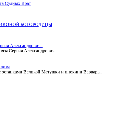
ога Судных Врат
 ИКОНОЙ БОГОРОДИЦЫ
!
ергия Александровича
князя Сергия Александровича
алима
 с останками Великой Матушки и инокини Варвары.