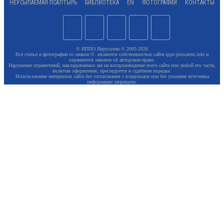
НЕУСЫПАЕМАЯ ПСАЛТЫРЬ
БИБЛИОТЕКА
EN
ФОТОГРАФИИ
КОНТАКТЫ
© ИППО Иерусалим ©.2005-2026
Все статьи и фотографии со знаком ©. являются собственностью сайта ippo-jerusalem.info и
охраняются законом об авторском праве.
Нарушение ограничений, накладываемых им на воспроизведение всего сайта или любой его части,
включая оформление, преследуется в судебном порядке.
Использование материалов сайта без согласования с владельцем или без указания источника
информации запрещено.