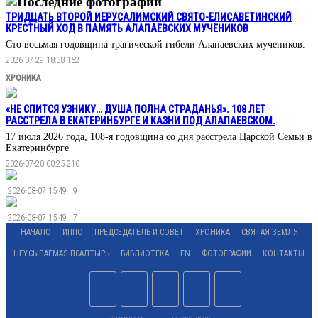
Последние фотографии
ТРИДЦАТЬ ВТОРОЙ ИЕРУСАЛИМСКИЙ СВЯТО-ЕЛИСАВЕТИНСКИЙ
КРЕСТНЫЙ ХОД В ПАМЯТЬ АЛАПАЕВСКИХ МУЧЕНИКОВ
Сто восьмая годовщина трагической гибели Алапаевских мучеников.
2026-07-29 18:38
152
ХРОНИКА
«НЕ СПИТСЯ УЗНИКУ… ДУША ПОЛНА СТРАДАНЬЯ». 108 ЛЕТ
РАССТРЕЛА В ЕКАТЕРИНБУРГЕ И КАЗНИ ПОД АЛАПАЕВСКОМ.
17 июля 2026 года, 108-я годовщина со дня расстрела Царской Семьи в
Екатеринбурге
2026-07-20 00:25
210
2026-08-07 15:49
9
2026-08-07 15:49
7
НАЧАЛО
ИППО
ПРЕДСЕДАТЕЛЬ И СОВЕТ
ХРОНИКА
СВЯТАЯ ЗЕМЛЯ
НЕУСЫПАЕМАЯ ПСАЛТЫРЬ
БИБЛИОТЕКА
EN
ФОТОГРАФИИ
КОНТАКТЫ