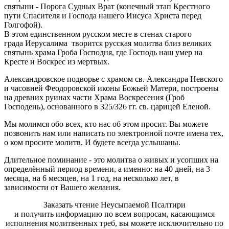
святыни - Порога Судных Врат (конечный этап Крестного
пути Спасителя и Господа нашего Иисуса Христа перед
Голгофой).
В этом единственном русском месте в стенах старого
града Иерусалима творится русская молитва близ великих
святынь храма Гроба Господня, где Господь наш умер на
Кресте и Воскрес из мертвых.
Александровское подворье с храмом св. Александра Невского
и часовней Феодоровской иконы Божьей Матери, построены
на древних руинах части Храма Воскресения (Гроб
Господень), основанного в 325/326 гг. св. царицей Еленой.
Мы молимся обо всех, кто нас об этом просит. Вы можете
позвонить нам или написать по электронной почте имена тех,
о ком просите молитв. И будете всегда услышаны.
Длительное поминание - это молитва о живых и усопших на
определённый период времени, а именно: на 40 дней, на 3
месяца, на 6 месяцев, на 1 год, на несколько лет, в
зависимости от Вашего желания.
Заказать чтение Неусыпаемой Псалтири
и получить информацию по всем вопросам, касающимся
исполнения молитвенных треб, вы можете исключительно по