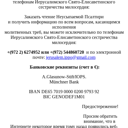
телефонам Иерусалимского Свято-Елисаветинского
сестричества милосердия:
Заказать чтение Неусыпаемой Псалтири
и получить информацию по всем вопросам, касающимся
исполнения
молитвенных треб, вы можете исключительно по телефонам
Иерусалимского Свято-Елисаветинского сестричества
милосердия:
+(972 2) 6274952 или +(972) 544860720
и по электронной
почте:
jerusalem.ippo@gmail.com
Банковские реквизиты (счет в €):
A.Glasunow-Stift/IOPS.
Münchner Bank
IBAN DE65 7019 0000 0200 9793 92
BIC GENODEF1M01
Предостережение!
Просим обратить
внимание, что в
Интернете некоторое время тому назад появились веб-