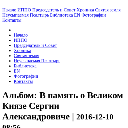
Начало
ИППО
Председатель и Совет
Хроника
Святая земля
Неусыпаемая Псалтырь
Библиотека
EN
Фотографии
Контакты
Начало
ИППО
Председатель и Совет
Хроника
Святая земля
Неусыпаемая Псалтырь
Библиотека
EN
Фотографии
Контакты
Альбом: В память о Великом
Князе Сергии
Александровиче |
2016-12-10
08:56