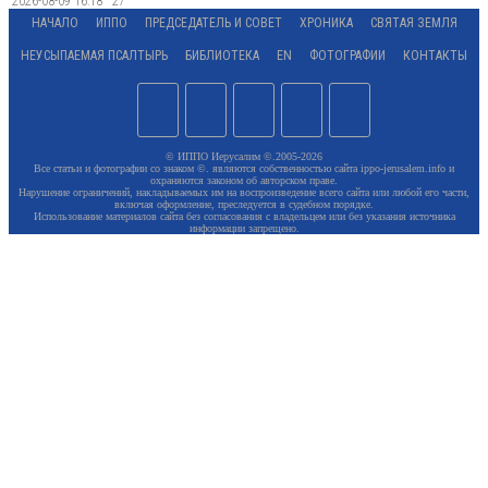
2026-08-09 16:18
27
НАЧАЛО
ИППО
ПРЕДСЕДАТЕЛЬ И СОВЕТ
ХРОНИКА
СВЯТАЯ ЗЕМЛЯ
НЕУСЫПАЕМАЯ ПСАЛТЫРЬ
БИБЛИОТЕКА
EN
ФОТОГРАФИИ
КОНТАКТЫ
© ИППО Иерусалим ©.2005-2026
Все статьи и фотографии со знаком ©. являются собственностью сайта ippo-jerusalem.info и
охраняются законом об авторском праве.
Нарушение ограничений, накладываемых им на воспроизведение всего сайта или любой его части,
включая оформление, преследуется в судебном порядке.
Использование материалов сайта без согласования с владельцем или без указания источника
информации запрещено.