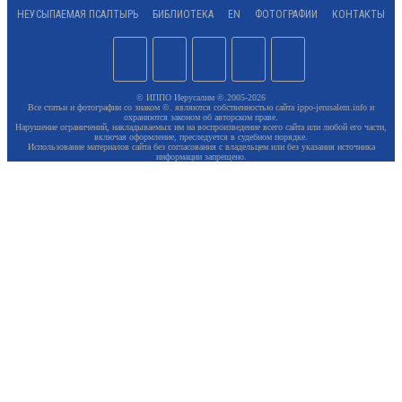
НЕУСЫПАЕМАЯ ПСАЛТЫРЬ
БИБЛИОТЕКА
EN
ФОТОГРАФИИ
КОНТАКТЫ
© ИППО Иерусалим ©.2005-2026
Все статьи и фотографии со знаком ©. являются собственностью сайта ippo-jerusalem.info и
охраняются законом об авторском праве.
Нарушение ограничений, накладываемых им на воспроизведение всего сайта или любой его части,
включая оформление, преследуется в судебном порядке.
Использование материалов сайта без согласования с владельцем или без указания источника
информации запрещено.