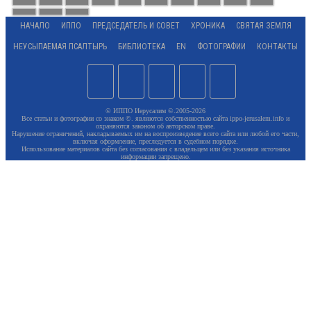
НАЧАЛО
ИППО
ПРЕДСЕДАТЕЛЬ И СОВЕТ
ХРОНИКА
СВЯТАЯ ЗЕМЛЯ
НЕУСЫПАЕМАЯ ПСАЛТЫРЬ
БИБЛИОТЕКА
EN
ФОТОГРАФИИ
КОНТАКТЫ
© ИППО Иерусалим ©.2005-2026
Все статьи и фотографии со знаком ©. являются собственностью сайта ippo-jerusalem.info и
охраняются законом об авторском праве.
Нарушение ограничений, накладываемых им на воспроизведение всего сайта или любой его части,
включая оформление, преследуется в судебном порядке.
Использование материалов сайта без согласования с владельцем или без указания источника
информации запрещено.