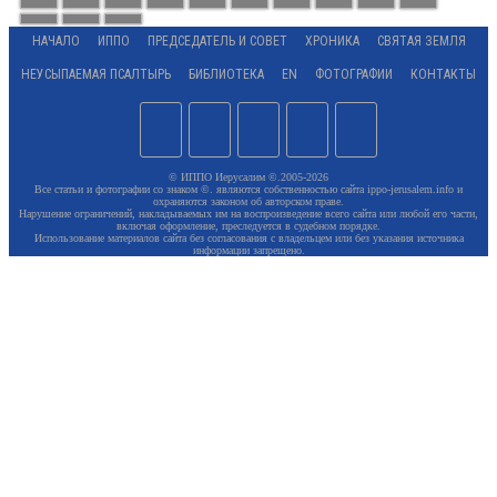
НАЧАЛО
ИППО
ПРЕДСЕДАТЕЛЬ И СОВЕТ
ХРОНИКА
СВЯТАЯ ЗЕМЛЯ
НЕУСЫПАЕМАЯ ПСАЛТЫРЬ
БИБЛИОТЕКА
EN
ФОТОГРАФИИ
КОНТАКТЫ
© ИППО Иерусалим ©.2005-2026
Все статьи и фотографии со знаком ©. являются собственностью сайта ippo-jerusalem.info и
охраняются законом об авторском праве.
Нарушение ограничений, накладываемых им на воспроизведение всего сайта или любой его части,
включая оформление, преследуется в судебном порядке.
Использование материалов сайта без согласования с владельцем или без указания источника
информации запрещено.