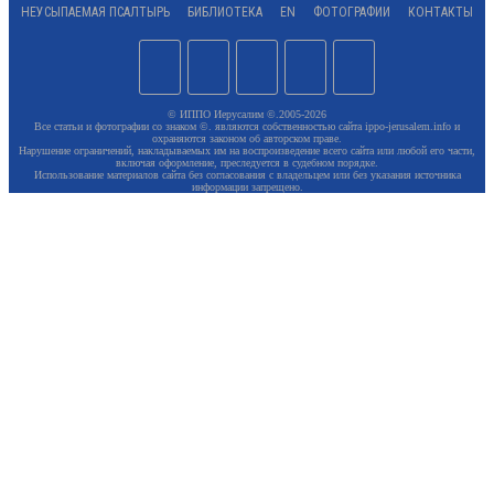
НЕУСЫПАЕМАЯ ПСАЛТЫРЬ
БИБЛИОТЕКА
EN
ФОТОГРАФИИ
КОНТАКТЫ
© ИППО Иерусалим ©.2005-2026
Все статьи и фотографии со знаком ©. являются собственностью сайта ippo-jerusalem.info и
охраняются законом об авторском праве.
Нарушение ограничений, накладываемых им на воспроизведение всего сайта или любой его части,
включая оформление, преследуется в судебном порядке.
Использование материалов сайта без согласования с владельцем или без указания источника
информации запрещено.