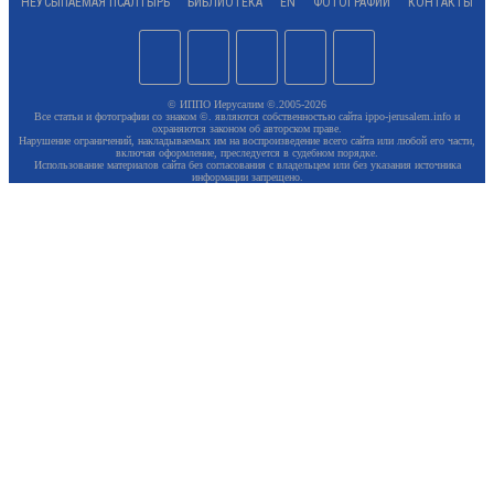
НЕУСЫПАЕМАЯ ПСАЛТЫРЬ
БИБЛИОТЕКА
EN
ФОТОГРАФИИ
КОНТАКТЫ
© ИППО Иерусалим ©.2005-2026
Все статьи и фотографии со знаком ©. являются собственностью сайта ippo-jerusalem.info и
охраняются законом об авторском праве.
Нарушение ограничений, накладываемых им на воспроизведение всего сайта или любой его части,
включая оформление, преследуется в судебном порядке.
Использование материалов сайта без согласования с владельцем или без указания источника
информации запрещено.