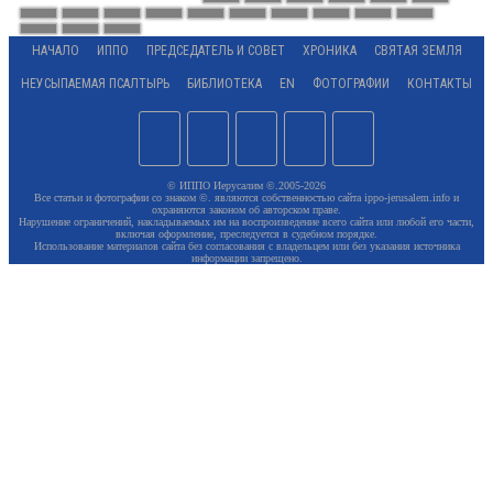
НАЧАЛО
ИППО
ПРЕДСЕДАТЕЛЬ И СОВЕТ
ХРОНИКА
СВЯТАЯ ЗЕМЛЯ
НЕУСЫПАЕМАЯ ПСАЛТЫРЬ
БИБЛИОТЕКА
EN
ФОТОГРАФИИ
КОНТАКТЫ
© ИППО Иерусалим ©.2005-2026
Все статьи и фотографии со знаком ©. являются собственностью сайта ippo-jerusalem.info и
охраняются законом об авторском праве.
Нарушение ограничений, накладываемых им на воспроизведение всего сайта или любой его части,
включая оформление, преследуется в судебном порядке.
Использование материалов сайта без согласования с владельцем или без указания источника
информации запрещено.