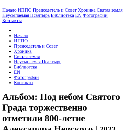
Начало
ИППО
Председатель и Совет
Хроника
Святая земля
Неусыпаемая Псалтырь
Библиотека
EN
Фотографии
Контакты
Начало
ИППО
Председатель и Совет
Хроника
Святая земля
Неусыпаемая Псалтырь
Библиотека
EN
Фотографии
Контакты
Альбом: Под небом Святого
Града торжественно
отметили 800-летие
Александра Невского |
2022-