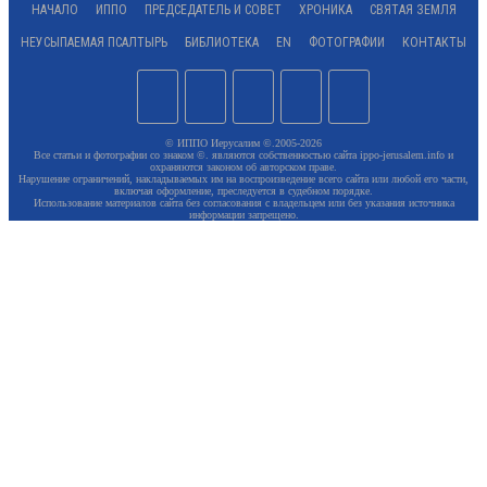
НАЧАЛО
ИППО
ПРЕДСЕДАТЕЛЬ И СОВЕТ
ХРОНИКА
СВЯТАЯ ЗЕМЛЯ
НЕУСЫПАЕМАЯ ПСАЛТЫРЬ
БИБЛИОТЕКА
EN
ФОТОГРАФИИ
КОНТАКТЫ
© ИППО Иерусалим ©.2005-2026
Все статьи и фотографии со знаком ©. являются собственностью сайта ippo-jerusalem.info и
охраняются законом об авторском праве.
Нарушение ограничений, накладываемых им на воспроизведение всего сайта или любой его части,
включая оформление, преследуется в судебном порядке.
Использование материалов сайта без согласования с владельцем или без указания источника
информации запрещено.