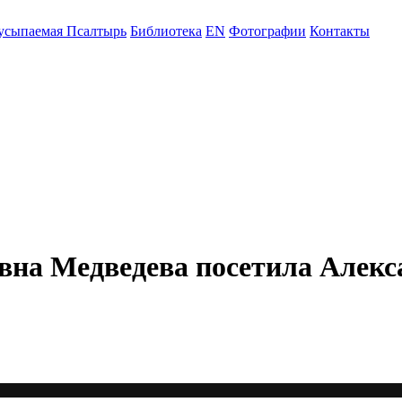
усыпаемая Псалтырь
Библиотека
EN
Фотографии
Контакты
на Медведева посетила Алекса