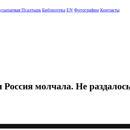
усыпаемая Псалтырь
Библиотека
EN
Фотографии
Контакты
и Россия молчала. Не раздалос