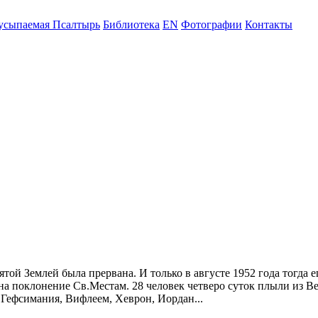
усыпаемая Псалтырь
Библиотека
EN
Фотографии
Контакты
ятой Землей была прервана. И только в августе 1952 года тогда
на поклонение Св.Местам. 28 человек четверо суток плыли из В
 Гефсимания, Вифлеем, Хеврон, Иордан...