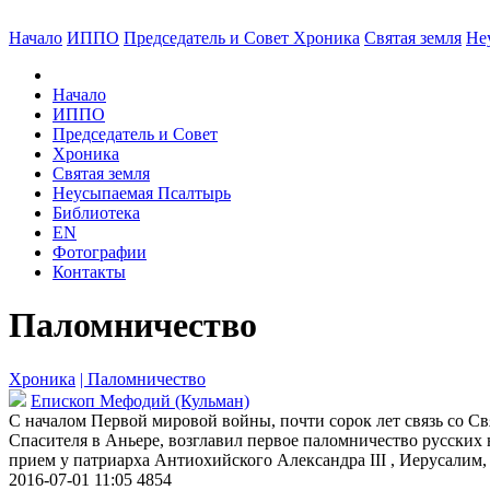
Начало
ИППО
Председатель и Совет
Хроника
Святая земля
Не
Начало
ИППО
Председатель и Совет
Хроника
Святая земля
Неусыпаемая Псалтырь
Библиотека
EN
Фотографии
Контакты
Паломничество
Хроника
| Паломничество
Епископ Мефодий (Кульман)
С началом Первой мировой войны, почти сорок лет связь со Св
Спасителя в Аньере, возглавил первое паломничество русских 
прием у патриарха Антиохийского Александра III , Иерусалим,
2016-07-01 11:05
4854