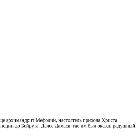
 еще архимандрит Мефодий, настоятель прихода Христа
енеции до Бейрута. Далее Дамаск, где им был оказан радушный