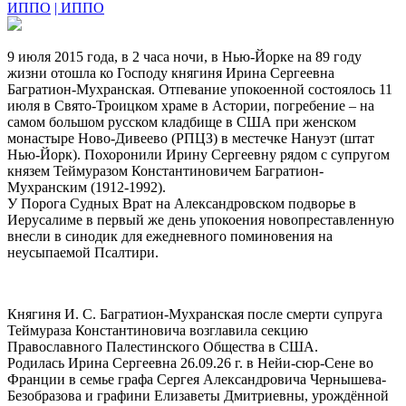
ИППО
| ИППО
9 июля 2015 года, в 2 часа ночи, в Нью-Йорке на 89 году
жизни отошла ко Господу княгиня Ирина Сергеевна
Багратион-Мухранская. Отпевание упокоенной состоялось 11
июля в Свято-Троицком храме в Астории, погребение – на
самом большом русском кладбище в США при женском
монастыре Ново-Дивеево (РПЦЗ) в местечке Нануэт (штат
Нью-Йорк). Похоронили Ирину Сергеевну рядом с супругом
князем Теймуразом Константиновичем Багратион-
Мухранским (1912-1992).
У Порога Судных Врат на Александровском подворье в
Иерусалиме в первый же день упокоения новопреставленную
внесли в синодик для ежедневного поминовения на
неусыпаемой Псалтири.
Княгиня И. С. Багратион-Мухранская после смерти супруга
Теймураза Константиновича возглавила секцию
Православного Палестинского Общества в США.
Родилась Ирина Сергеевна 26.09.26 г. в Нейи-сюр-Сене во
Франции в семье графа Сергея Александровича Чернышева-
Безобразова и графини Елизаветы Дмитриевны, урождённой