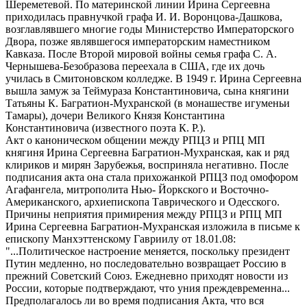
Шереметевой. По материнской линии Ирина Сергеевна
приходилась правнучкой графа И. И. Воронцова-Дашкова,
возглавлявшего многие годы Министерство Императорского
Двора, позже являвшегося императорским наместником
Кавказа. После Второй мировой войны семья графа С. А.
Чернышева-Безобразова переехала в США, где их дочь
училась в Смитоновском колледже. В 1949 г. Ирина Сергеевна
вышла замуж за Теймураза Константиновича, сына княгини
Татьяны К. Багратион-Мухранской (в монашестве игуменьи
Тамары), дочери Великого Князя Константина
Константиновича (известного поэта К. Р.).
Акт о каноническом общении между РПЦЗ и РПЦ МП
княгиня Ирина Сергеевна Багратион-Мухранская, как и ряд
клириков и мирян Зарубежья, восприняла негативно. После
подписания акта она стала прихожанкой РПЦЗ под омофором
Агафангела, митрополита Нью- Йоркского и Восточно-
Американского, архиепископа Таврического и Одесского.
Причины неприятия примирения между РПЦЗ и РПЦ МП
Ирина Сергеевна Багратион-Мухранская изложила в письме к
епископу Манхэттенскому Гавриилy от 18.01.08:
"...Политическое настроение меняется, поскольку президент
Путин медленно, но последовательно возвращает Россию в
прежний Советский Союз. Ежедневно приходят новости из
России, которые подтверждают, что уния преждевременна...
Предполагалось ли во время подписания Акта, что вся