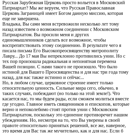
Русская Зарубежная Церковь просто вольется в Московский
Патриархат? Мы же веруем, что Русская Православная
Церковь Заграницей имеет Богом данную миссию, которая
еще не завершена.
Владыка, Вы сами меня встревожили несколько лет тому
назад известием о возможном соединении с Московским
Патриархатом. Вы просили меня и других
единомышленников сделать все возможное, чтобы
воспрепятствовать этому соединению. В результате чего я
писала письма Его Высокопреосвященству митрополиту
Лавру... До 17 мая Вы непреклонно противились унии. Но с
тех пор произошла радикальная и непонятная перемена
Вашей позиции. С нами такого не произошло. Что было
истиной для Вашего Преосвященства и для нас три года тому
назад, для нас также истинно и сейчас...
Но, в любом случае, церковное строение имеет только
относительную ценность. Сильные мира сего, обычно, в
таких случаях, побеждают (но только на этой земле!). Что
касается нас, то мы будем рады, если сможем молиться вместе
где угодно. Главное иметь священников и епископов, которые
верно и непоколебимо стоят против унии с Московским
Патриархатом, поскольку это единение противоречит нашим
убеждениям. Но, несмотря на то, что Вы уверены в своей
правоте относительно принятых решений, все же, наверное,
это время для Вас так же мучительно, как и для нас. Если б