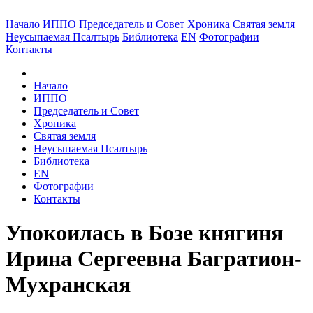
Начало
ИППО
Председатель и Совет
Хроника
Святая земля
Неусыпаемая Псалтырь
Библиотека
EN
Фотографии
Контакты
Начало
ИППО
Председатель и Совет
Хроника
Святая земля
Неусыпаемая Псалтырь
Библиотека
EN
Фотографии
Контакты
Упокоилась в Бозе княгиня
Ирина Сергеевна Багратион-
Мухранская