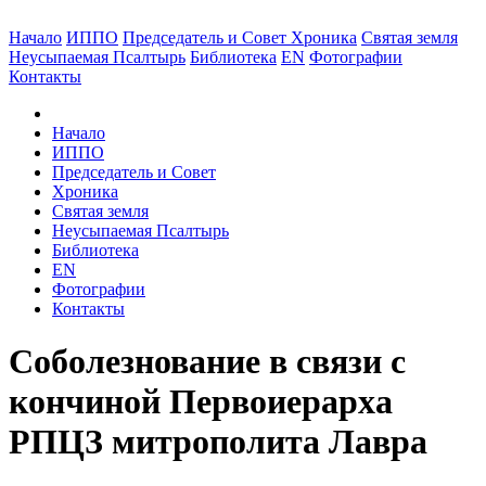
Начало
ИППО
Председатель и Совет
Хроника
Святая земля
Неусыпаемая Псалтырь
Библиотека
EN
Фотографии
Контакты
Начало
ИППО
Председатель и Совет
Хроника
Святая земля
Неусыпаемая Псалтырь
Библиотека
EN
Фотографии
Контакты
Соболезнование в связи с
кончиной Первоиерарха
РПЦЗ митрополита Лавра