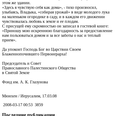
этом же здании.
«Здесь я чувствую себя как дома», - тихо произносил,
улыбаясь, Владыка, «собирая урожай» в виде молодого лука
на маленьком огородике в саду, и в каждом его движении
чувствовалась любовь к земле и ее плодам.
С присущей ему скромностью он записал в гостевой книге:
«Приношу мою искреннюю благодарность за предоставление
нам пользоваться домом и за все заботы о нас и теплый
прием».
Да упокоит Господь Бог во Царствии Своем
Блаженнопочившего Первоиерарха!
Председатель и Совет
Православного Палестинского Общества
в Святой Земле
Фонд им. А. К. Глазунова
Мюнхен / Иерусалим, 17.03.08
2008-03-17 00:53
3859
Последние публикации