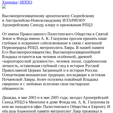
Хроника
| ИППО
Высокопреосвященному архиепископу Сиднейскому
и Австралийско-Новозеландскому ИЛАРИОНУ
Архиерейскому Синоду, клиру и прихожанам РПЦЗ
От имени Православного Палестинского Общества в Святой
Земле и Фонда имени А. К. Глазунова просим принять наше
глубокое и искреннее соболезнование в связи с кончиной
Первоиерарха РПЦЗ, митрополита Лавра. В нашей памяти
Его Высокопреосвященство, Высокопреосвященнейший
Владыка останется как человек особенной, древней
«карпаторосской духовности», человек эпохи, судьбоносная
личность, оставившая глубокий след в истории Русской
Православной Церкви Заграницей и в истории России.
Олицетворяя монашеские традиции, восходящие к истокам
Почаевской Лавры, более полувека покойный Владыка
смиренно и с любовью исполнял свои пастырские
обязанности.
Дважды, в мае 2003 и в мае 2005 года, заседал Архиерейский
Синод РПЦЗ в Мюнхене в доме Фонда им. А. К. Глазунова (в
нем же находится офис Палестинского Общества в Европе). И
оба раза блаженной памяти митрополит Лавр проживал в