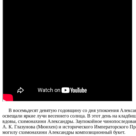
В восемьдесят девятую годовщину со дня упокоения Алексан
ос
в
ещали яркие лучи весеннего солнца
.
В этот день на кладб
вдовы
,
схимонахини Александры. Заупокойное чинопоследован
А. К. Глазунова (Мюнхен) и исторического Императорского П
могилу схимонахини Александры композиционный букет.