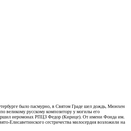
тербурге было пасмурно,
в
Святом Граде
шел дождь, Мюнхен
 по великому русскому композитору
у
могил
ы
его
ершил иеромонах РПЦЗ Федор (
Кирице
). От имени Фонда им.
вято-
Елисаветинского
сестричества
милосердия возложили на