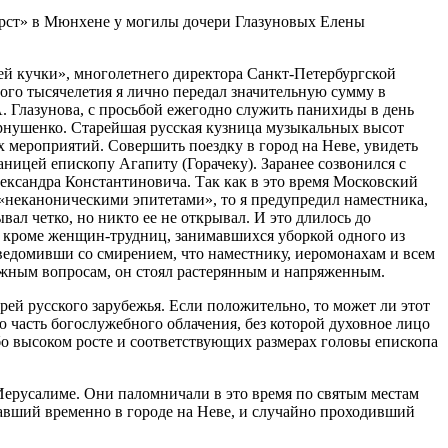
рст
» в Мюнхене
у
могил
ы
дочери Глазуновых Елены
ей кучки»
, многолетне
го
директор
а
Санкт-Петербургской
ого тысячелетия
я лично передал
значительную сумму в
А. Глазунова,
с просьбой ежегодно
служить панихиды
в день
рнушенко
. Старейшая русская к
узница музыкальных высот
их мероприятий.
Совершить поездку в город на Неве
, увидеть
аницей епископу Агапиту (
Горачеку
).
Заранее созвонился с
ександра Константиновича
.
Так как в это время Московский
«неканоническими эпитетами», то я предупредил наместника,
ывал четко, но никто ее не открывал.
И это длилось до
, кроме женщин-
трудниц
, занимавшихся уборкой одного из
ведомивши с
о
смирением
, что
наместнику,
иеромонахам и всем
ожным вопросам
, он стоял растерянным
и напряженным
.
рей русского зарубежья
.
Е
сли
положительно,
то может ли
этот
ю
часть богослужебного облачения, без которой духовное лицо
бо высоком росте и соответств
ующих
размерах головы
епископа
Иерусалиме
. Они
паломничали в это время по святым местам
а
вший временно
в городе на Неве, и случайно проходивший