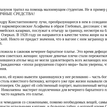
лазунов тратил на помощь малоимущим студентам. Не в пример
 ЛИЧНЫЕ СРЕДСТВА!
ндру Константиновичу
лучи
, пре
образующиеся в нем
в созидани
т
наркомпросовские
Асафьевы
в образе Глебовых
,
диссонанс с м
армейских казармах
,
послужат к отъезду за границу
,
н
есмотря на 
в Озерках
.
В
1928 году он
направится
в качестве члена жюри
на м
ский.
Никто не прида
ст
значения, что в вагоне с ним
заграницу в
й.
уложила в саквояж вечернее бархатное платье. Это время дефиц
м советских женщин: хрупкие девичьи плечи стали пережитком
ившиеся ателье мод не могли удовлетворить всех желающих носи
». Гражданочки «эпохи разрушения старого мира» были уверены
ения.
ило, ей нужно вывезти хранившуюся у нее реликвию – часть бо
столь известного батюшку, которого уже при жизни называли с
тоиерея. Он дарит ей собственный портрет, выполненный метод
а Николаевна мастерит подплечники для вечернего бархатного п
асто надевать это платье.
 и
чемоданов
со сложенными
,
помимо необходимых
вещей
,
самы
зрасте игральны
ми
карт
ами,
и
больш
ую
тайн
у, о которой кроме