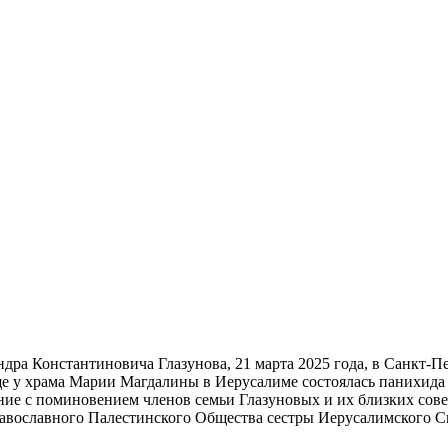
дра Константиновича Глазунова
, 21 марта 2025 года,
в
Санкт-
Пе
ище у храма Марии Магдалины в
Иерусалиме
состоялась панихида
ие с поминовением членов семьи Глазуновых и их близких сов
равославного Палестинского Общества сестры
Иерусалимского С