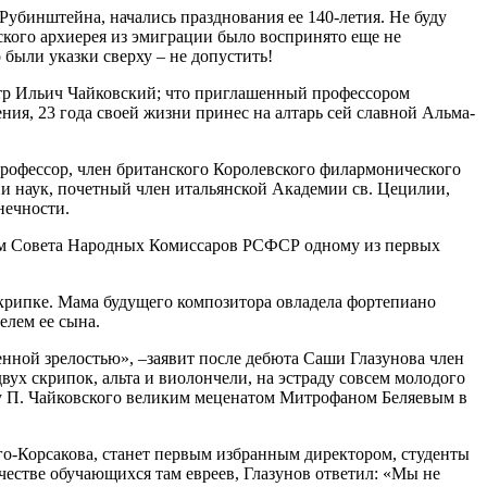
 Рубинштейна
, начались празднования ее 140-летия. Не буду
ского архиерея из эмиграции
было воспринято
еще не
были указки сверху – не допустить!
р Ильич Чайковский
; что
приглашенный профессором
ения
,
23 года своей жизни
принес
на алтарь
сей славной А
льма-
рофессор, член британского Королевского филармонического
ии
наук, почетный член итальянской Академии св.
Цецилии
,
нечности.
м Совета Народных Комиссаров РСФСР
одному из первых
крипке
. Мама будущего композитора
овладела
фортепиано
телем ее сына
.
енной зрелостью»,
–
заявит
после
дебюта
Саши Глазунова член
двух скрипок
, альта и виолончели, на эстраду совсем молодого
ту П. Чайковского великим меценатом Митрофаном Беляевым
в
о-Корсакова, с
танет первым избранным директором, студенты
естве обучающихся там евреев, Глазунов ответил: «Мы не