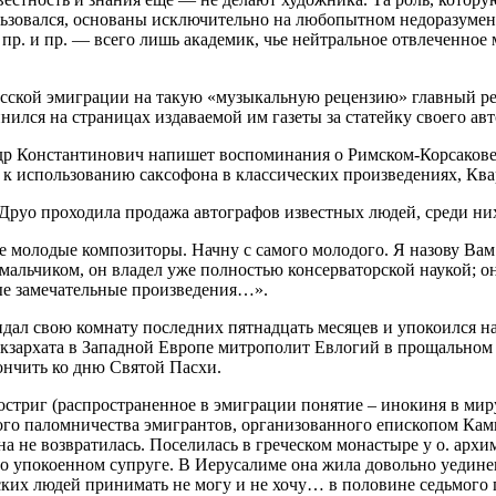
ользовался, основаны исключительно на любопытном недоразум
р. и пр. — всего лишь академик, чье нейтральное отвлеченное ма
сской эмиграции на такую «музыкальную рецензию» главный р
ини
л
ся на страницах издаваемой им газеты за статейку своего ав
др Константинович
напишет воспоминания о Римском-Корсакове
к использованию саксофона в классических произведениях,
Ква
Друо
проходила продажа автографов известных людей, среди них
е молодые композиторы. Начну с самого молодого. Я назову Вам
альчиком, он владел уже полностью консерваторской наукой; о
ые замечательные произведения…».
идал свою комнату
последни
х
пятнадцать месяцев
и упокоился
н
 экзархата в Западной Европе митрополит
Евлогий
в прощальном 
ончить ко дню Святой Пасхи.
остриг (распространенное в эмиграции понятие
–
инокиня в миру
мого паломничества эмигрантов, организованного епископом
Кам
она не возвратилась. Поселилась в греческом монастыре у о. ар
о упокоенном супруге.
В Иерусалиме
она
жила довольно уединен
тских людей принимать не могу и не хочу… в половине седьмого