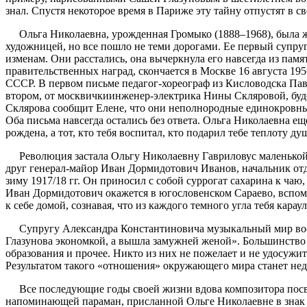
зна
л
.
Спустя некоторое время в Париже
эту
тайну
отпустят
в св
Ольга Николаевна, урожденная
Громыко
(1888–1968),
была 
художницей, но все пошло не теми дорогами. Ее первый супру
изменам.
Они расста
лись
, она вычеркн
ула
его
навсегда
из памя
правительственных наград, скончается в Москве 16 августа 19
СССР. В первом письме педагог-хореограф из Кисловодска Пав
втором
, от
мос
квички
инженер-электрика
Нины Скляровой, буд
Склярова
сообщит Елене,
что они
неполнородные единокровн
Оба письма
навсегда
остались без ответа.
Ольга Николаевна
ещ
рождена, а тот, кто тебя воспитал,
кто подарил тебе теплоту ду
Революция заста
ла
Ольгу Николаевну
Гаврилову
с маленько
друг
генерал-майор
Иван
Дормидотович
Иванов
,
начальник от
зиму 1917/18 гг.
Он
принос
ил
с собой суррогат сахарина к чаю
,
Иван
Дормидотович
окажется в
югословенском
Сараево
, вспо
к себе домой, сознавая, что из каждого темного угла тебя карау
С
упругу Александра Константиновича
музыкальный мир в
Глазунова экономкой, а вышла замужней женой».
Б
ольшинств
о
бразовани
я
и прочее
. Н
икто из них
не пожелает
и
не
удосужит
Результатом такого «отношения»
окружающего мира
станет не
Все последующие годы своей жизни вдова композитора посвят
напоминающей параман, присланной Ольге Николаевне в знак 