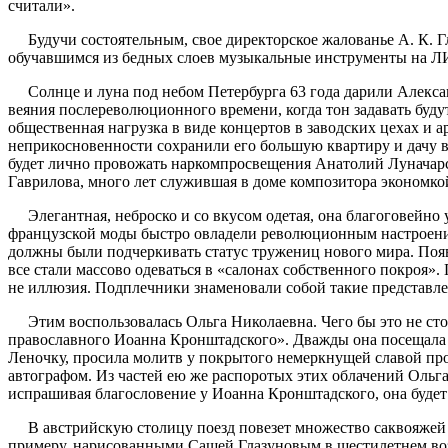
считали».
Будучи состоятельным
, свое директорское жалованье
А. К.
Г
обучавшимся
из
бедных слоев
музыкальные инструменты на
С
олнце и луна
под небом Петербурга
63 года
дари
ли Алекса
веяния послереволюционного времени, когда тон задавать
буду
общественная нагрузка
в виде концертов в заводских цехах и 
неприкосновенности сохранили его большую квартиру и дачу 
будет
лично
провожать
нарком
просвещения
Анатолий
Луначар
Гаврилова
, много лет служившая в доме композитора экономко
Элегантная, неброско и со вкусом одетая, она благоговейно 
французской моды быстро овладели революционным настроение
должны были подчеркивать статус тружениц нового мира. Появ
все стали массово одеваться в «салонах собственного покроя
не иллюзия. Подплечники знаменовали собой такие представл
Этим воспользовалась Ольга Николаевна. Чего бы это не сто
православного Иоанна Кронштадского». Дважды она посещала 
Леночку, просила молитв у покрытого немеркнущей славой про
автографом. Из частей ею же распоротых этих облачений Ольг
испрашивая благословение у Иоанна Кронштадского, она будет ч
В австрийскую столицу поезд
по
везет м
ножество
саквояжей
примеру,
нарисованны
ми
Сашей Глазуновым
в шестилетнем во