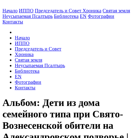
Начало
ИППО
Председатель и Совет
Хроника
Святая земля
Неусыпаемая Псалтырь
Библиотека
EN
Фотографии
Контакты
Начало
ИППО
Председатель и Совет
Хроника
Святая земля
Неусыпаемая Псалтырь
Библиотека
EN
Фотографии
Контакты
Альбом: Дети из дома
семейного типа при Свято-
Вознесенской обители на
Александровском подворье |