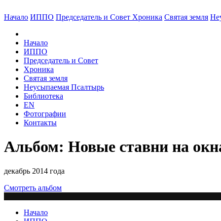
Начало
ИППО
Председатель и Совет
Хроника
Святая земля
Не
Начало
ИППО
Председатель и Совет
Хроника
Святая земля
Неусыпаемая Псалтырь
Библиотека
EN
Фотографии
Контакты
Альбом: Новые ставни на окн
декабрь 2014 года
Смотреть альбом
Начало