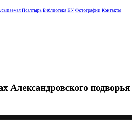
усыпаемая Псалтырь
Библиотека
EN
Фотографии
Контакты
ах Александровского подворья