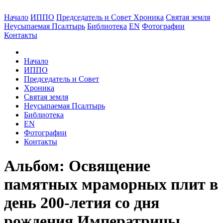
Начало
ИППО
Председатель и Совет
Хроника
Святая земля
Неусыпаемая Псалтырь
Библиотека
EN
Фотографии
Контакты
Начало
ИППО
Председатель и Совет
Хроника
Святая земля
Неусыпаемая Псалтырь
Библиотека
EN
Фотографии
Контакты
Альбом: Освящение
памятных мраморных плит в
день 200-летия со дня
рождения Императрицы