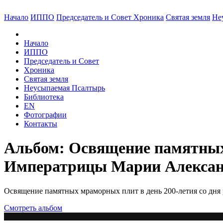
Начало
ИППО
Председатель и Совет
Хроника
Святая земля
Не
Начало
ИППО
Председатель и Совет
Хроника
Святая земля
Неусыпаемая Псалтырь
Библиотека
EN
Фотографии
Контакты
Альбом: Освящение памятных 
Императрицы Марии Алексан
Освящение памятных мраморных плит в день 200-летия со д
Смотреть альбом