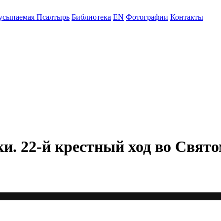
усыпаемая Псалтырь
Библиотека
EN
Фотографии
Контакты
. 22-й крестный ход во Свято